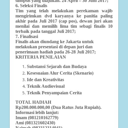
sinopsis yang diajukan. 24 April – 30 Juni 2017;
6. Seleksi Finalis
Tim yang telah melakukan perekaman wajib
mengirimkan dvd karyanya ke panitia paling
akhir pada Juli 2017 (cap pos), dewan juri akan
menilai dan memilih lima tim sebagi finalis 10
terbaik pada tanggal Juli 2017;
7. Finalisasi
Finalis akan diundang ke Jakarta untuk
melakukan presentasi di depan juri dan
penerimaan hadiah pada 26-28 Juli 2017;
KRITERIA PENILAIAN
Substansi Sejarah dan Budaya
Kesesuaian Alur Cerita (Skenario)
Ide dan Kreativitas
Teknik Audiovisual
Teknik Penyampaian Cerita
TOTAL HADIAH
Rp200.000.000,00 (Dua Ratus Juta Rupiah).
Informasi lebih lanjut:
Imam (081210162779)
Ami (081321602430)
Naimah (082312314041)