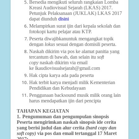
Bersedia mengikuti seluruh rangkaian Lomba
Kreasi Audiovisual Sejarah (LKAS) 2017.
Petunjuk Pelaksanaan (JUKLAK) LKAS 2017
dapat diunduh
disini
Melampirkan surat ijin dari kepala sekolah dan
fotokopi kartu pelajar atau KTP.
Peserta diwajibkanuntuk mengangkat topik
dengan
lokus
sesuai dengan domisili peserta.
Naskah dikirim via pos ke alamat panitia yang
tercantum di bawah, dan selain itu
soft
copy
naskah dikirim via email
ke lkaudiovisualsejarah@gmail.com
Hak cipta karya ada pada peserta
Hak terbit karya menjadi milik Kementerian
Pendidikan dan Kebudayaan
Penggunaan backsound musik milik orang lain
harus mendapatkan ijin dari pencipta
TAHAPAN KEGIATAN
1.
Pengumuman dan pengumpulan sinopsis
Peserta mengirimkan naskah sinopsis ide cerita
yang berisi judul dan alur cerita
(hard copy dan
soft copy)
via pos dan email tertanggal 17 Maret
2017;