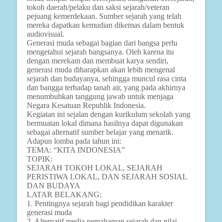
tokoh daerah/pelaku dan saksi sejarah/veteran
pejuang kemerdekaan. Sumber sejarah yang telah
mereka dapatkan kemudian dikemas dalam bentuk
audiovisual.
Generasi muda sebagai bagian dari bangsa perlu
mengetahui sejarah bangsanya. Oleh karena itu
dengan merekam dan membuat karya sendiri,
generasi muda diharapkan akan lebih mengenal
sejarah dan budayanya, sehingga muncul rasa cinta
dan bangga terhadap tanah air, yang pada akhirnya
menumbuhkan tanggung jawab untuk menjaga
Negara Kesatuan Republik Indonesia.
Kegiatan ini sejalan dengan kurikulum sekolah yang
bermuatan lokal dimana hasilnya dapat digunakan
sebagai alternatif sumber belajar yang menarik.
Adapun lomba pada tahun ini:
TEMA: “KITA INDONESIA”
TOPIK:
SEJARAH TOKOH LOKAL, SEJARAH
PERISTIWA LOKAL, DAN SEJARAH SOSIAL
DAN BUDAYA
LATAR BELAKANG:
1. Pentingnya sejarah bagi pendidikan karakter
generasi muda
2. Alternatif media pemahaman sejarah dan nilai