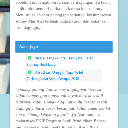
Sebelum ia menjadi viral, siomay dagangannya telah
lebih dulu mencuri perhatian karena kelezatannya.
Menurut salah satu pelanggan setianya, keistimewaan
somay Mas Aris terletak pada ukuran dan kekayaan
rasa dagingnya.
Baca Juga
Viral Disangka Intel, Ternyata Jualan
Siomay Next Level
Akreditasi Unggul, Tapi Toilet
Terbengkalai Sejak Gempa 2018
“
Siomay goreng dan siomay dagingnya itu besar,
kalau siomay gorengnya toh kayak berasa sekali
telurnya, kalau siomay dagingnya itu berasa sekali
dagingnya baru besar-besar, jadi kalau cuma sedikit
kita beli tetap kenyang juga,
” ujar Asmirandah,
mahasiswa FKIP Program Studi Pendidikan Bahasa
Inggris saat ditemui pada Jumat 25 April 2025.