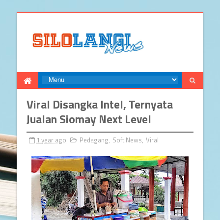
Viral Disangka Intel, Ternyata
Jualan Siomay Next Level
1 year ago
Pedagang
,
Soft News
,
Viral