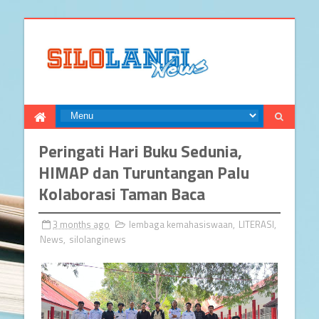
Peringati Hari Buku Sedunia,
HIMAP dan Turuntangan Palu
Kolaborasi Taman Baca
3 months ago
lembaga kemahasiswaan
,
LITERASI
,
News
,
silolanginews