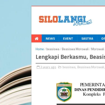
NEWS
EVENT
SASTRA
OP
Home
/
beasiswa
/
Beasiswa Morowali
/
Morowali
Lengkapi Berkasmu, Beasi
3 years ago
beasiswa
,
Beasiswa Morowali