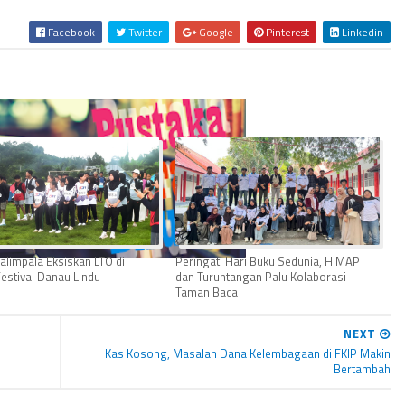
Facebook
Twitter
Google
Pinterest
Linkedin
alimpala Eksiskan LTO di
Peringati Hari Buku Sedunia, HIMAP
estival Danau Lindu
dan Turuntangan Palu Kolaborasi
Taman Baca
NEXT
Kas Kosong, Masalah Dana Kelembagaan di FKIP Makin
Bertambah