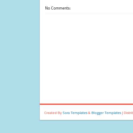
No Comments:
Created By
Sora Templates
&
Blogger Templates
| Distr