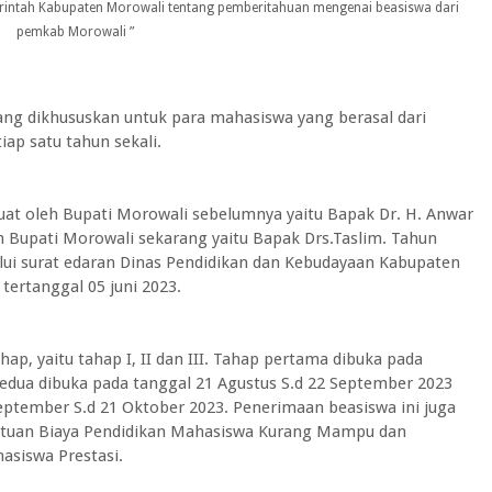
rintah Kabupaten Morowali tentang pemberitahuan mengenai beasiswa dari
pemkab Morowali ”
ng dikhususkan untuk para mahasiswa yang berasal dari
tiap satu tahun sekali.
uat oleh Bupati Morowali sebelumnya yaitu Bapak Dr. H. Anwar
eh Bupati Morowali sekarang yaitu Bapak Drs.Taslim. Tahun
alui surat edaran Dinas Pendidikan dan Kebudayaan Kabupaten
ertanggal 05 juni 2023.
ahap, yaitu tahap I, II dan III. Tahap pertama dibuka pada
 kedua dibuka pada tanggal 21 Agustus S.d 22 September 2023
September S.d 21 Oktober 2023. Pene
rimaan beasiswa ini juga
antuan Biaya Pendidikan Mahasiswa Kurang Mampu dan
asiswa Prestasi.