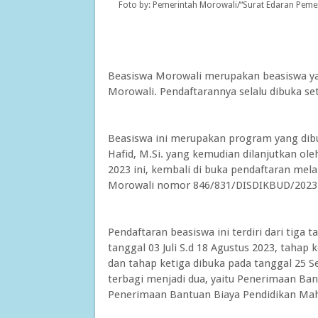
Foto by: Pemerintah Morowali/“Surat Edaran Peme
Beasiswa Morowali merupakan beasiswa ya
Morowali. P
endaftarannya selalu dibuka s
e
Be
asiswa ini merupakan program yang dib
Hafid, M.Si. yang kemudian dilanjutkan ol
2023 ini, kembali di buka pendaftaran mel
Morowali nomor 846/831/DISDIKBUD/2023 t
Pendaftaran beasiswa ini terdiri dari tiga t
tanggal 03 Juli S.d 18 Agustus 2023, tahap
dan tahap ketiga dibuka pada tanggal 25 
terbagi menjadi dua, yaitu Penerimaan B
Penerimaan Bantuan Biaya Pendidikan Mah