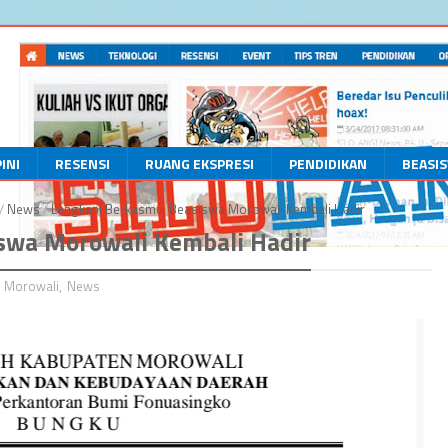
INI
RESENSI
RUANG EKSPRESI
PENDIDIKAN
BEASI
/
News
/
Lengkapi Berkasmu, Beasiswa Morowali Kembali Hadir
swa Morowali Kembali Hadir
,
Morowali
,
News